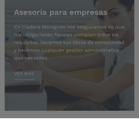
Asesoría para empresas
En Cladera Moragues nos aseguramos de que
tus obligaciones fiscales cumplan todos los
requisitos, llevamos tus libros de contabilidad
y hacemos cualquier gestión administrativa
que necesites.
VER MÁS