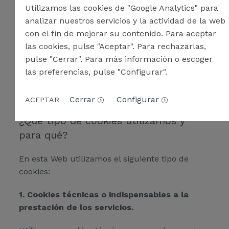
Utilizamos las cookies de "Google Analytics" para
Ciertas cookies se cancelan una vez finalizada
analizar nuestros servicios y la actividad de la web
la navegación en la web (cookies de sesión)
con el fin de mejorar su contenido. Para aceptar
mientras que otras pueden seguir almacenadas
las cookies, pulse "Aceptar". Para rechazarlas,
en el equipo de los usuarios y ser accedidas por
pulse "Cerrar". Para más información o escoger
un periodo más largo (cookies persistentes).
las preferencias, pulse "Configurar".
Cerrar
Configurar
ACEPTAR
¿Qué tipo de cookies utilizamos y
para qué?
En esta Web utilizamos el siguiente tipo de
cookies:
1. Cookies técnicas o indispensables a la
prestación de los servicios.