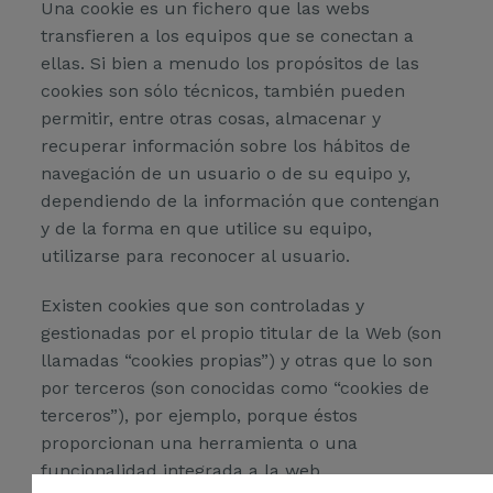
Una cookie es un fichero que las webs
transfieren a los equipos que se conectan a
ellas. Si bien a menudo los propósitos de las
cookies son sólo técnicos, también pueden
permitir, entre otras cosas, almacenar y
recuperar información sobre los hábitos de
navegación de un usuario o de su equipo y,
dependiendo de la información que contengan
y de la forma en que utilice su equipo,
utilizarse para reconocer al usuario.
Existen cookies que son controladas y
gestionadas por el propio titular de la Web (son
llamadas “cookies propias”) y otras que lo son
por terceros (son conocidas como “cookies de
terceros”), por ejemplo, porque éstos
proporcionan una herramienta o una
funcionalidad integrada a la web.